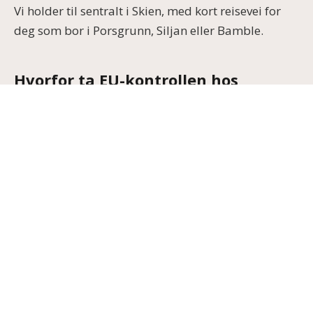
Vi holder til sentralt i Skien, med kort reisevei for
deg som bor i Porsgrunn, Siljan eller Bamble.
Hvorfor ta EU-kontrollen hos
Autobudget Service?
Vi fokus på at det skal være så enkelt som mulig for
deg som kunde.
Sertifisert verksted:
Som godkjent
kontrollorgan sørger våre flinke bilmekanikere
for at bilen din blir sjekket etter alle gjeldende
krav.
Ærlige tilbakemeldinger:
Hvis vi finner feil eller
mangler, forklarer vi deg nøyaktig hva det er på
en folkelig og forståelig måte.