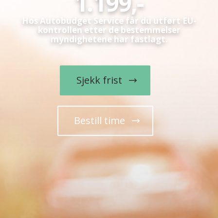
1.199,-
Hos Autobudget Service får du utført EU-
kontrollen etter de bestemmelser
myndighetene har fastlagt.
Sjekk frist
Bestill time